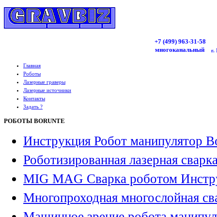
+7 (499)
963
-31-58
многоканальный
г.
Главная
Роботы
Лазерные граверы
Лазерные источники
Контакты
Задать ?
РОБОТЫ BORUNTE
Инструкция Робот манипулятор B
Роботизированная лазерная сварк
MIG MAG Сварка роботом Инстр
Многопроходная многослойная св
Машинное зрение робота манипул