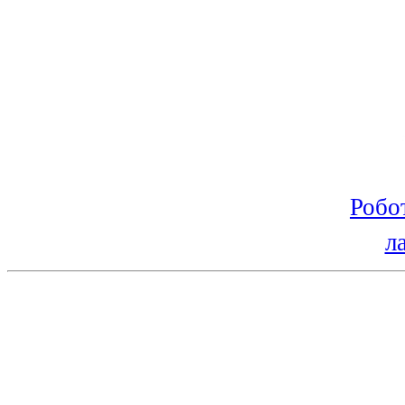
Робо
л