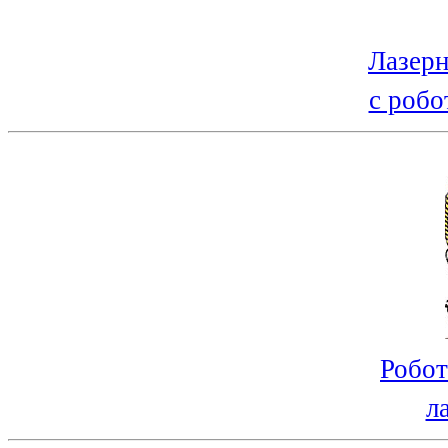
Лазерн
с робо
Робот
л