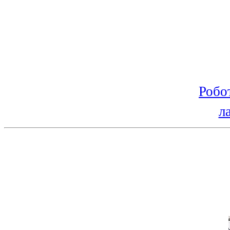
Робо
л