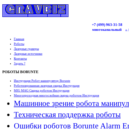
+7 (499)
963
-31-58
многоканальный
г.
Главная
Роботы
Лазерные граверы
Лазерные источники
Контакты
Задать ?
РОБОТЫ BORUNTE
Инструкция Робот манипулятор Borunte
Роботизированная лазерная сварка Инструкция
MIG MAG Сварка роботом Инструкция
Многопроходная многослойная сварка роботом Инструкция
Машинное зрение робота манипул
Техническая поддержка роботы
Ошибки роботов Borunte Alarm Er