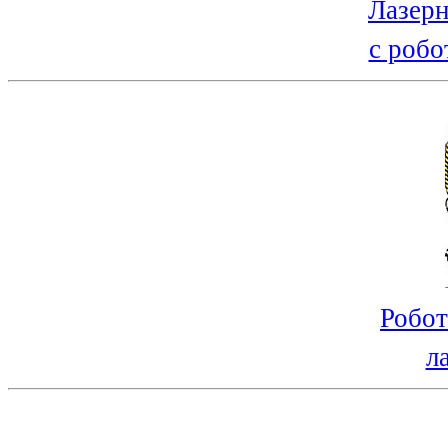
Лазерн
с робо
Робот
л